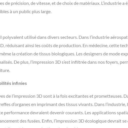
s de précision, de vitesse, et de choix de matériaux. L’industrie a 
les à un public plus large.
l polyvalent utilisé dans divers secteurs. Dans l’industrie aérospat
3D, réduisant ainsi les coûts de production. En médecine, cette te
 même la création de tissus biologiques. Les designers de mode ex
isés. De plus, l’impression 3D s’est infiltrée dans nos foyers, per
iture.
ilités infinies
ives de l’impression 3D sont à la fois excitantes et prometteuses. D
effes d’organes en imprimant des tissus vivants. Dans l’industrie, 
te performance devraient devenir courants. Les applications spati
ncement des fusées. Enfin, l’impression 3D écologique devrait se d