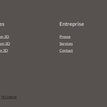
es
Entreprise
on 3D
Presse
ion 3D
Services
on 3D
Contact
:
TECHBOX