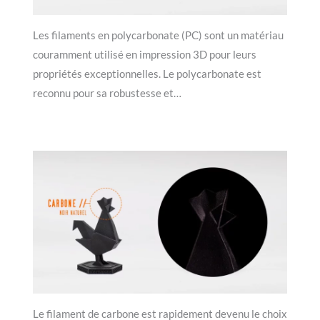
Les filaments en polycarbonate (PC) sont un matériau
couramment utilisé en impression 3D pour leurs
propriétés exceptionnelles. Le polycarbonate est
reconnu pour sa robustesse et…
Le filament de carbone est rapidement devenu le choix