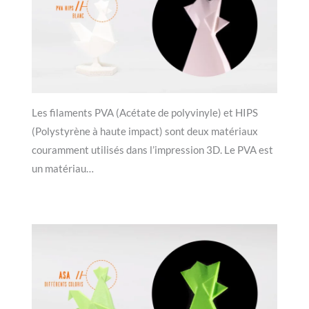
Les filaments PVA (Acétate de polyvinyle) et HIPS
(Polystyrène à haute impact) sont deux matériaux
couramment utilisés dans l’impression 3D. Le PVA est
un matériau…