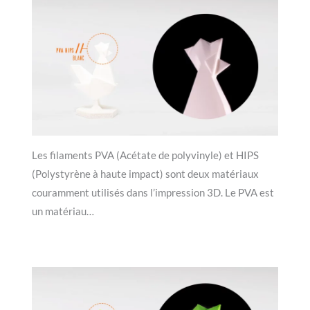
Les filaments PVA (Acétate de polyvinyle) et HIPS
(Polystyrène à haute impact) sont deux matériaux
couramment utilisés dans l’impression 3D. Le PVA est
un matériau…