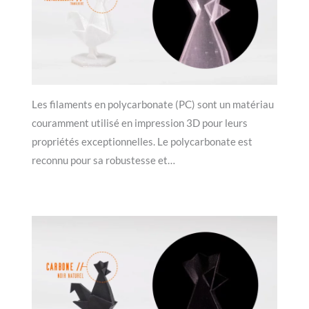
Les filaments en polycarbonate (PC) sont un matériau
couramment utilisé en impression 3D pour leurs
propriétés exceptionnelles. Le polycarbonate est
reconnu pour sa robustesse et…