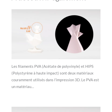
Les filaments PVA (Acétate de polyvinyle) et HIPS
(Polystyrène à haute impact) sont deux matériaux
couramment utilisés dans l’impression 3D. Le PVA est
un matériau…