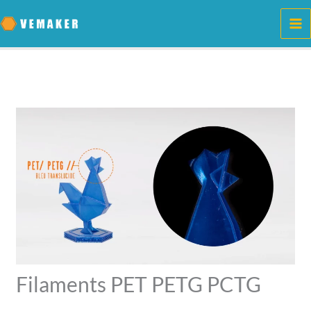
Aller
au
contenu
Filaments PET PETG PCTG